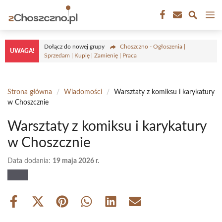
Przejdź
M
do
treści
Dołącz do nowej grupy
Choszczno - Ogłoszenia |
UWAGA!
Sprzedam | Kupię | Zamienię | Praca
Strona główna
/
Wiadomości
/
Warsztaty z komiksu i karykatury
w Choszcznie
Warsztaty z komiksu i karykatury
w Choszcznie
Data dodania:
19 maja 2026 r.
Share
Share
Share
Share
Share
Share
on
on
on
on
on
on
Facebook
X
Pinterest
WhatsApp
LinkedIn
Email