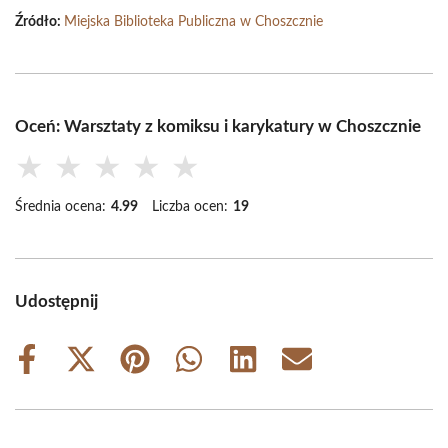
Źródło:
Miejska Biblioteka Publiczna w Choszcznie
Oceń: Warsztaty z komiksu i karykatury w Choszcznie
★
★
★
★
★
Średnia ocena:
4.99
Liczba ocen:
19
Udostępnij
Share
Share
Share
Share
Share
Share
on
on
on
on
on
on
Facebook
X
Pinterest
WhatsApp
LinkedIn
Email
(Twitter)