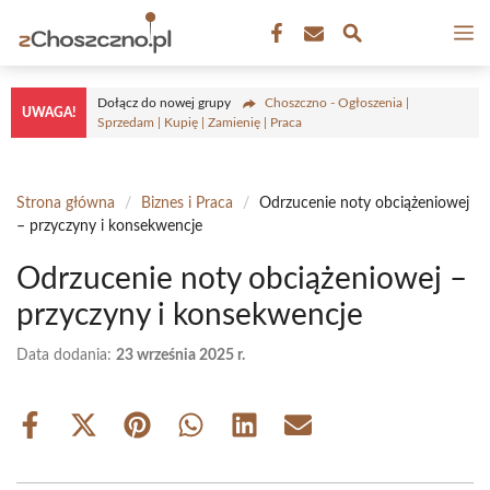
Przejdź
M
do
treści
Dołącz do nowej grupy
Choszczno - Ogłoszenia |
UWAGA!
Sprzedam | Kupię | Zamienię | Praca
Strona główna
/
Biznes i Praca
/
Odrzucenie noty obciążeniowej
– przyczyny i konsekwencje
Odrzucenie noty obciążeniowej –
przyczyny i konsekwencje
Data dodania:
23 września 2025 r.
Share
Share
Share
Share
Share
Share
on
on
on
on
on
on
Facebook
X
Pinterest
WhatsApp
LinkedIn
Email
(Twitter)