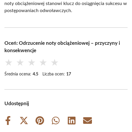
noty obciążeniowej stanowi klucz do osiągnięcia sukcesu w
postępowaniach odwoławczych.
Oceń: Odrzucenie noty obciążeniowej – przyczyny i
konsekwencje
★
★
★
★
★
Średnia ocena:
4.5
Liczba ocen:
17
Udostępnij
Share
Share
Share
Share
Share
Share
on
on
on
on
on
on
Facebook
X
Pinterest
WhatsApp
LinkedIn
Email