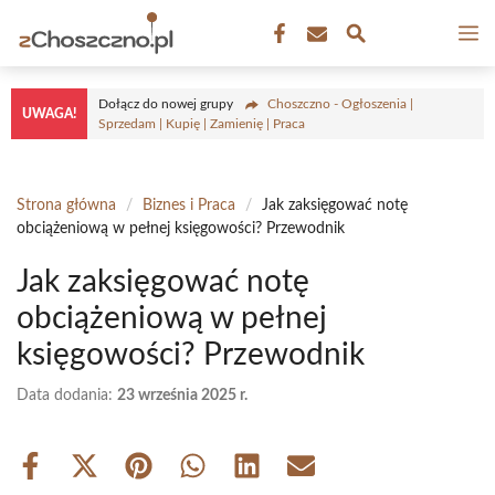
Przejdź
M
do
treści
Dołącz do nowej grupy
Choszczno - Ogłoszenia |
UWAGA!
Sprzedam | Kupię | Zamienię | Praca
Strona główna
/
Biznes i Praca
/
Jak zaksięgować notę
obciążeniową w pełnej księgowości? Przewodnik
Jak zaksięgować notę
obciążeniową w pełnej
księgowości? Przewodnik
Data dodania:
23 września 2025 r.
Share
Share
Share
Share
Share
Share
on
on
on
on
on
on