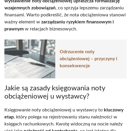
wystawienie noty obciążeniowej upraszcza formalizację
wzajemnych zobowiązań
, co sprzyja lepszemu zarządzaniu
finansami. Warto podkreślić, że nota obciążeniowa stanowi
ważny element w
zarządzaniu ryzykiem finansowym i
prawnym
w relacjach biznesowych.
Odrzucenie noty
obciążeniowej – przyczyny i
konsekwencje
Jakie są zasady księgowania noty
obciążeniowej u wystawcy?
Księgowanie noty obciążeniowej u wystawcy to
kluczowy
etap
, który polega na rejestrowaniu stanu należności w
księgach rachunkowych. Kwotę widoczną na nocie należy
ująć jako
należność od kontrahenta
, co jest istotne dla