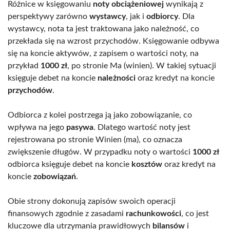
Różnice w księgowaniu
noty obciążeniowej
wynikają z
perspektywy zarówno
wystawcy
, jak i
odbiorcy
. Dla
wystawcy, nota ta jest traktowana jako należność, co
przekłada się na wzrost przychodów. Księgowanie odbywa
się na koncie aktywów, z zapisem o wartości noty, na
przykład
1000 zł
, po stronie Ma (winien). W takiej sytuacji
księguje debet na koncie
należności
oraz kredyt na koncie
przychodów
.
Odbiorca z kolei postrzega ją jako zobowiązanie, co
wpływa na jego
pasywa
. Dlatego wartość noty jest
rejestrowana po stronie Winien (ma), co oznacza
zwiększenie długów. W przypadku noty o wartości
1000 zł
odbiorca księguje debet na koncie
kosztów
oraz kredyt na
koncie
zobowiązań
.
Obie strony dokonują zapisów swoich operacji
finansowych zgodnie z zasadami
rachunkowości
, co jest
kluczowe dla utrzymania prawidłowych
bilansów
i