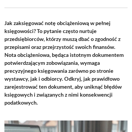
Facebook
X
Pinterest
WhatsApp
LinkedIn
Email
(Twitter)
Jak zaksięgować notę obciążeniową w pełnej
księgowości? To pytanie często nurtuje
przedsiębiorców, którzy muszą dbać o zgodność z
przepisami oraz przejrzystość swoich finansów.
Nota obciążeniowa, będąca istotnym dokumentem
potwierdzającym zobowiązania, wymaga
precyzyjnego księgowania zarówno po stronie
wystawcy, jak i odbiorcy. Odkryj, jak prawidłowo
zarejestrować ten dokument, aby uniknąć błędów
księgowych i związanych z nimi konsekwencji
podatkowych.