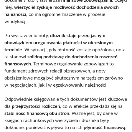
dokument, który stwierdza
finansowe zobowiązania
. Dzięki
niej,
wierzyciel zyskuje możliwość dochodzenia swoich
należności
, co ma ogromne znaczenie w procesie
windykacji.
Po wystawieniu noty,
dłużnik staje przed jasnym
obowiązkiem uregulowania płatności w określonym
terminie
. W sytuacji, gdy płatność zostaje opóźniona, nota
ta stanowi
solidną podstawę do dochodzenia roszczeń
finansowych
. Terminowe regulowanie zobowiązań to
fundament zdrowych relacji biznesowych, a noty
obciążeniowe mogą być skutecznym narzędziem zarówno
w negocjacjach, jak i w egzekwowaniu należności.
Odpowiednie księgowanie tych dokumentów jest kluczowe
dla
przejrzystości rozliczeń
, co w efekcie przekłada się na
stabilność finansową obu stron
. Ważne jest, by dane w
księgach rachunkowych wierzyciela i dłużnika były
dokładne, ponieważ wpływa to na ich
płynność finansową
.