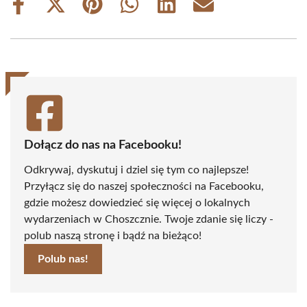
Share
Share
Share
Share
Share
Share
on
on
on
on
on
on
Facebook
X
Pinterest
WhatsApp
LinkedIn
Email
(Twitter)
Dołącz do nas na Facebooku!
Odkrywaj, dyskutuj i dziel się tym co najlepsze!
Przyłącz się do naszej społeczności na Facebooku,
gdzie możesz dowiedzieć się więcej o lokalnych
wydarzeniach w Choszcznie. Twoje zdanie się liczy -
polub naszą stronę i bądź na bieżąco!
Polub nas!