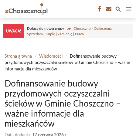
Przejdź
M
do
treści
Dołącz do nowej grupy
Choszczno - Ogłoszenia |
UWAGA!
Sprzedam | Kupię | Zamienię | Praca
Strona główna
/
Wiadomości
/
Dofinansowanie budowy
przydomowych oczyszczalni ścieków w Gminie Choszczno – ważne
informacje dla mieszkańców
Dofinansowanie budowy
przydomowych oczyszczalni
ścieków w Gminie Choszczno –
ważne informacje dla
mieszkańców
Data dodania:
17 czerwca 2026 r.