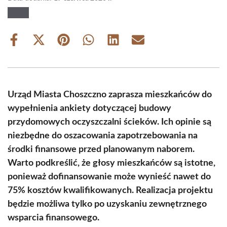
Share
Share
Share
Share
Share
Share
on
on
on
on
on
on
Facebook
X
Pinterest
WhatsApp
LinkedIn
Email
(Twitter)
Urząd Miasta Choszczno zaprasza mieszkańców do
wypełnienia ankiety dotyczącej budowy
przydomowych oczyszczalni ścieków. Ich opinie są
niezbędne do oszacowania zapotrzebowania na
środki finansowe przed planowanym naborem.
Warto podkreślić, że głosy mieszkańców są istotne,
ponieważ dofinansowanie może wynieść nawet do
75% kosztów kwalifikowanych. Realizacja projektu
będzie możliwa tylko po uzyskaniu zewnętrznego
wsparcia finansowego.