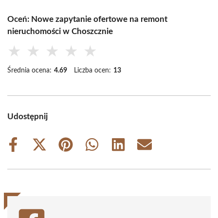
Oceń: Nowe zapytanie ofertowe na remont
nieruchomości w Choszcznie
★
★
★
★
★
Średnia ocena:
4.69
Liczba ocen:
13
Udostępnij
Share
Share
Share
Share
Share
Share
on
on
on
on
on
on
Facebook
X
Pinterest
WhatsApp
LinkedIn
Email
(Twitter)