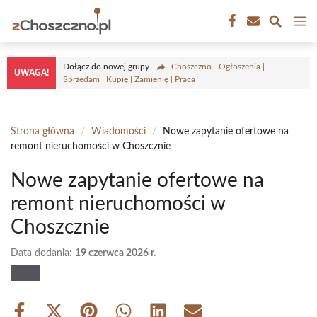
Przejdź
M
do
treści
Dołącz do nowej grupy
Choszczno - Ogłoszenia |
UWAGA!
Sprzedam | Kupię | Zamienię | Praca
Strona główna
/
Wiadomości
/
Nowe zapytanie ofertowe na
remont nieruchomości w Choszcznie
Nowe zapytanie ofertowe na
remont nieruchomości w
Choszcznie
Data dodania:
19 czerwca 2026 r.
Share
Share
Share
Share
Share
Share