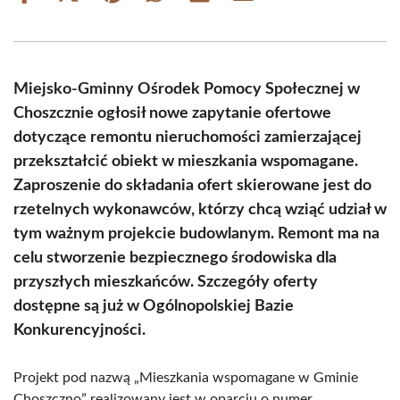
on
on
on
on
on
on
Facebook
X
Pinterest
WhatsApp
LinkedIn
Email
(Twitter)
Miejsko-Gminny Ośrodek Pomocy Społecznej w
Choszcznie ogłosił nowe zapytanie ofertowe
dotyczące remontu nieruchomości zamierzającej
przekształcić obiekt w mieszkania wspomagane.
Zaproszenie do składania ofert skierowane jest do
rzetelnych wykonawców, którzy chcą wziąć udział w
tym ważnym projekcie budowlanym. Remont ma na
celu stworzenie bezpiecznego środowiska dla
przyszłych mieszkańców. Szczegóły oferty
dostępne są już w Ogólnopolskiej Bazie
Konkurencyjności.
Projekt pod nazwą „Mieszkania wspomagane w Gminie
Choszczno” realizowany jest w oparciu o numer