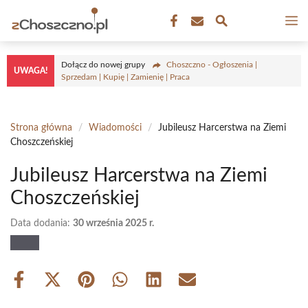
Przejdź
M
do
treści
Dołącz do nowej grupy
Choszczno - Ogłoszenia |
UWAGA!
Sprzedam | Kupię | Zamienię | Praca
Strona główna
/
Wiadomości
/
Jubileusz Harcerstwa na Ziemi
Choszczeńskiej
Jubileusz Harcerstwa na Ziemi
Choszczeńskiej
Data dodania:
30 września 2025 r.
Share
Share
Share
Share
Share
Share
on
on
on
on
on
on
Facebook
X
Pinterest
WhatsApp
LinkedIn
Email