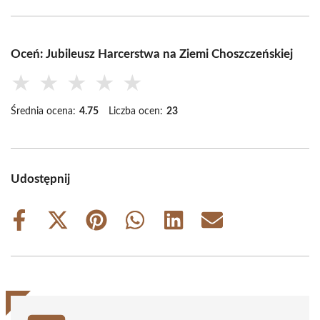
Oceń: Jubileusz Harcerstwa na Ziemi Choszczeńskiej
★
★
★
★
★
Średnia ocena:
4.75
Liczba ocen:
23
Udostępnij
Share
Share
Share
Share
Share
Share
on
on
on
on
on
on
Facebook
X
Pinterest
WhatsApp
LinkedIn
Email
(Twitter)