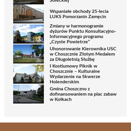
Sołeckiej
Wspaniałe obchody 25-lecia
LUKS Pomorzanin Zamęcin
Zmiany w harmonogramie
dyżurów Punktu Konsultacyjno-
Informacyjnego programu
„Czyste Powietrze”
Uhonorowanie Kierownika USC
w Choszcznie Złotym Medalem
za Długoletnią Służbę
I Kostiumowy Piknik w
Choszcznie – Kulturalne
Wydarzenie na Skwerze
Holenderskim
Gmina Choszczno z
dofinansowaniem na plac zabaw
w Kołkach