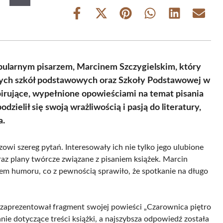
Share
Share
Share
Share
Share
Share
on
on
on
on
on
on
Facebook
X
Pinterest
WhatsApp
LinkedIn
Email
(Twitter)
opularnym pisarzem, Marcinem Szczygielskim, który
cowych szkół podstawowych oraz Szkoły Podstawowej w
pirujące, wypełnione opowieściami na temat pisania
zielił się swoją wrażliwością i pasją do literatury,
a.
owi szereg pytań. Interesowały ich nie tylko jego ulubione
raz plany twórcze związane z pisaniem książek. Marcin
em humoru, co z pewnością sprawiło, że spotkanie na długo
 zaprezentował fragment swojej powieści „Czarownica piętro
nie dotyczące treści książki, a najszybsza odpowiedź została