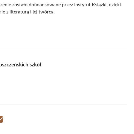
nie zostało dofinansowane przez Instytut Książki, dzięki
 z literaturą i jej twórcą.
hoszczeńskich szkół
Share
on
Email