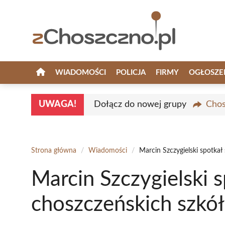
Przejdź
do
treści
WIADOMOŚCI
POLICJA
FIRMY
OGŁOSZE
UWAGA!
Dołącz do nowej grupy
Chos
Strona główna
/
Wiadomości
/
Marcin Szczygielski spotkał
Marcin Szczygielski s
choszczeńskich szkół