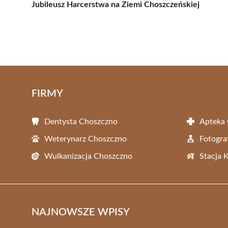
Jubileusz Harcerstwa na Ziemi Choszczeńskiej
FIRMY
Dentysta Choszczno
Apteka
Weterynarz Choszczno
Fotogra
Wulkanizacja Choszczno
Stacja 
NAJNOWSZE WPISY