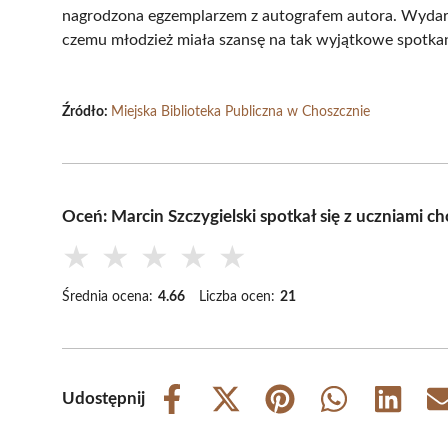
nagrodzona egzemplarzem z autografem autora. Wydarze
czemu młodzież miała szansę na tak wyjątkowe spotkanie
Źródło:
Miejska Biblioteka Publiczna w Choszcznie
Oceń: Marcin Szczygielski spotkał się z uczniami c
★
★
★
★
★
Średnia ocena:
4.66
Liczba ocen:
21
Udostępnij
Share
Share
Share
Share
Share
on
on
on
on
on
Facebook
X
Pinterest
WhatsApp
LinkedIn