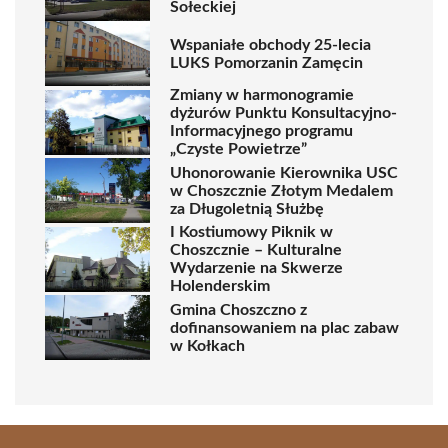
Sołeckiej
Wspaniałe obchody 25-lecia
LUKS Pomorzanin Zamęcin
Zmiany w harmonogramie
dyżurów Punktu Konsultacyjno-
Informacyjnego programu
„Czyste Powietrze”
Uhonorowanie Kierownika USC
w Choszcznie Złotym Medalem
za Długoletnią Służbę
I Kostiumowy Piknik w
Choszcznie – Kulturalne
Wydarzenie na Skwerze
Holenderskim
Gmina Choszczno z
dofinansowaniem na plac zabaw
w Kołkach