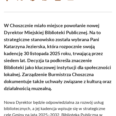
on
on
on
on
on
on
Facebook
X
Pinterest
WhatsApp
LinkedIn
Email
(Twitter)
W Choszcznie miało miejsce powołanie nowej
Dyrektor Miejskiej Biblioteki Publicznej. Na to
strategiczne stanowisko została wybrana Pani
Katarzyna Jezierska, która rozpocznie swoją
kadencję 30 listopada 2025 roku, trwającą przez
siedem lat. Decyzja ta podkreśla znaczenie
Biblioteki jako kluczowej instytucji dla społeczności
lokalnej. Zarządzenie Burmistrza Choszczna
dokumentuje także uchwały związane z kulturą oraz
działalnością muzealną.
Nowa Dyrektor będzie odpowiedzialna za rozwój usług
bibliotecznych, a jej kadencja wpisuje się w strategiczne
cele Gminy na lata 2025–2032. Biblioteka Publiczna w