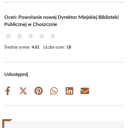
Oceń: Powołanie nowej Dyrektor Miejskiej Biblioteki
Publicznej w Choszcznie
★
★
★
★
★
Średnia ocena:
4.61
Liczba ocen:
18
Udostępnij
Share
Share
Share
Share
Share
Share
on
on
on
on
on
on
Facebook
X
Pinterest
WhatsApp
LinkedIn
Email
(Twitter)