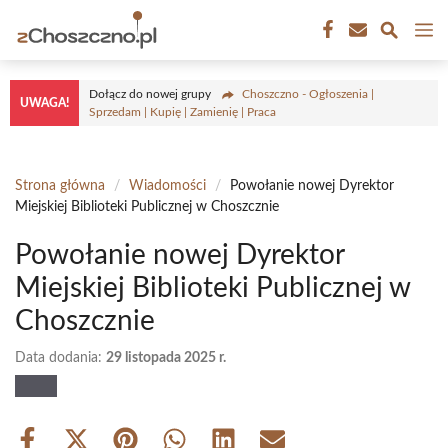
Przejdź
M
do
treści
Dołącz do nowej grupy
Choszczno - Ogłoszenia |
UWAGA!
Sprzedam | Kupię | Zamienię | Praca
Strona główna
/
Wiadomości
/
Powołanie nowej Dyrektor
Miejskiej Biblioteki Publicznej w Choszcznie
Powołanie nowej Dyrektor
Miejskiej Biblioteki Publicznej w
Choszcznie
Data dodania:
29 listopada 2025 r.
Share
Share
Share
Share
Share
Share