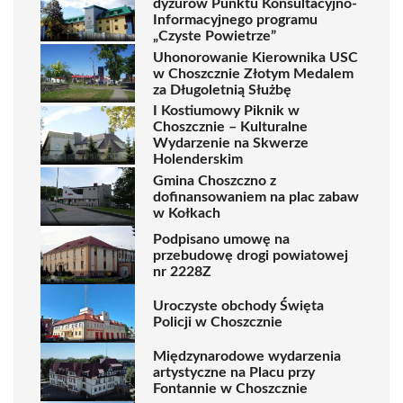
dyżurów Punktu Konsultacyjno-
Informacyjnego programu
„Czyste Powietrze”
Uhonorowanie Kierownika USC
w Choszcznie Złotym Medalem
za Długoletnią Służbę
I Kostiumowy Piknik w
Choszcznie – Kulturalne
Wydarzenie na Skwerze
Holenderskim
Gmina Choszczno z
dofinansowaniem na plac zabaw
w Kołkach
Podpisano umowę na
przebudowę drogi powiatowej
nr 2228Z
Uroczyste obchody Święta
Policji w Choszcznie
Międzynarodowe wydarzenia
artystyczne na Placu przy
Fontannie w Choszcznie