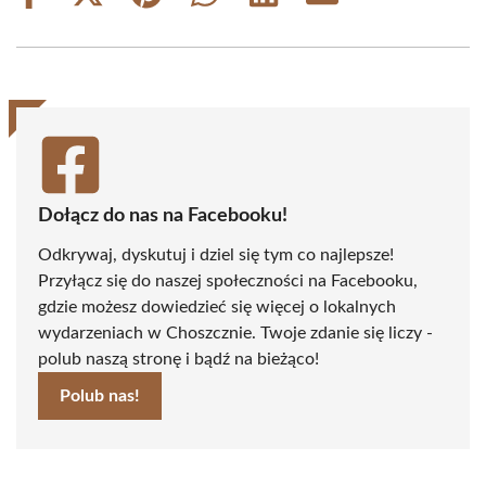
on
on
on
on
on
on
Facebook
X
Pinterest
WhatsApp
LinkedIn
Email
(Twitter)
Dołącz do nas na Facebooku!
Odkrywaj, dyskutuj i dziel się tym co najlepsze!
Przyłącz się do naszej społeczności na Facebooku,
gdzie możesz dowiedzieć się więcej o lokalnych
wydarzeniach w Choszcznie. Twoje zdanie się liczy -
polub naszą stronę i bądź na bieżąco!
Polub nas!