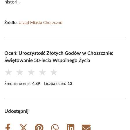
historii.
Źródło:
Urząd Miasta Choszczno
Oceń: Uroczystość Złotych Godów w Choszcznie:
Świętowanie 50-lecia Wspólnego Życia
★
★
★
★
★
Średnia ocena:
4.89
Liczba ocen:
13
Udostępnij
Share
Share
Share
Share
Share
Share