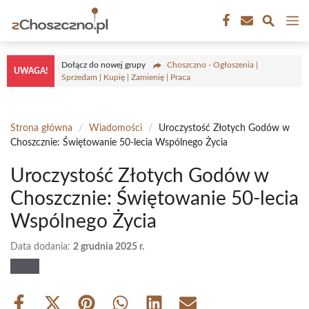
Przejdź
M
do
treści
Dołącz do nowej grupy
Choszczno - Ogłoszenia |
UWAGA!
Sprzedam | Kupię | Zamienię | Praca
Strona główna
/
Wiadomości
/
Uroczystość Złotych Godów w
Choszcznie: Świętowanie 50-lecia Wspólnego Życia
Uroczystość Złotych Godów w
Choszcznie: Świętowanie 50-lecia
Wspólnego Życia
Data dodania:
2 grudnia 2025 r.
Share
Share
Share
Share
Share
Share