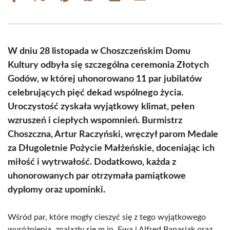
on
on
on
on
on
on
Facebook
X
Pinterest
WhatsApp
LinkedIn
Email
(Twitter)
W dniu 28 listopada w Choszczeńskim Domu
Kultury odbyła się szczególna ceremonia Złotych
Godów, w której uhonorowano 11 par jubilatów
celebrujących pięć dekad wspólnego życia.
Uroczystość zyskała wyjątkowy klimat, pełen
wzruszeń i ciepłych wspomnień. Burmistrz
Choszczna, Artur Raczyński, wręczył parom Medale
za Długoletnie Pożycie Małżeńskie, doceniając ich
miłość i wytrwałość. Dodatkowo, każda z
uhonorowanych par otrzymała pamiątkowe
dyplomy oraz upominki.
Wśród par, które mogły cieszyć się z tego wyjątkowego
wyróżnienia, znalazły się m.in. Ewa i Alfred Banasiak oraz