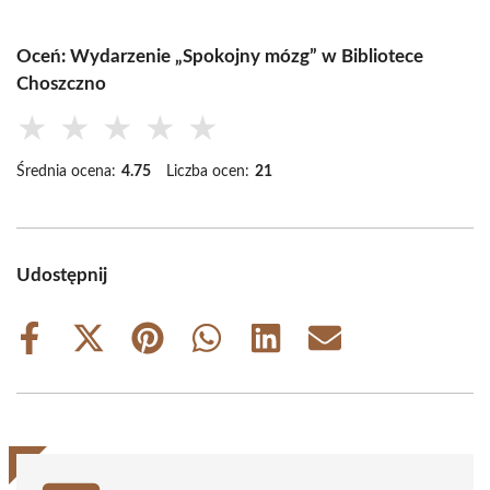
Oceń: Wydarzenie „Spokojny mózg” w Bibliotece
Choszczno
★
★
★
★
★
Średnia ocena:
4.75
Liczba ocen:
21
Udostępnij
Share
Share
Share
Share
Share
Share
on
on
on
on
on
on
Facebook
X
Pinterest
WhatsApp
LinkedIn
Email
(Twitter)