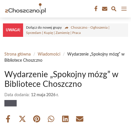
Przejdź
M
do
treści
Dołącz do nowej grupy
Choszczno - Ogłoszenia |
UWAGA!
Sprzedam | Kupię | Zamienię | Praca
Strona główna
/
Wiadomości
/
Wydarzenie „Spokojny mózg” w
Bibliotece Choszczno
Wydarzenie „Spokojny mózg” w
Bibliotece Choszczno
Data dodania:
12 maja 2026 r.
Share
Share
Share
Share
Share
Share
on
on
on
on
on
on
Facebook
X
Pinterest
WhatsApp
LinkedIn
Email