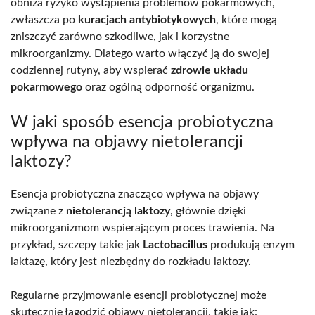
obniża ryzyko wystąpienia problemów pokarmowych,
zwłaszcza po
kuracjach antybiotykowych
, które mogą
zniszczyć zarówno szkodliwe, jak i korzystne
mikroorganizmy. Dlatego warto włączyć ją do swojej
codziennej rutyny, aby wspierać
zdrowie układu
pokarmowego
oraz ogólną odporność organizmu.
W jaki sposób esencja probiotyczna
wpływa na objawy nietolerancji
laktozy?
Esencja probiotyczna znacząco wpływa na objawy
związane z
nietolerancją laktozy
, głównie dzięki
mikroorganizmom wspierającym proces trawienia. Na
przykład, szczepy takie jak
Lactobacillus
produkują enzym
laktazę, który jest niezbędny do rozkładu laktozy.
Regularne przyjmowanie esencji probiotycznej może
skutecznie łagodzić objawy nietolerancji, takie jak: