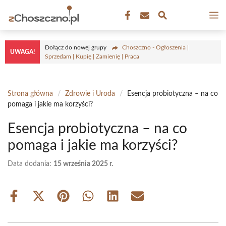
Przejdź
M
do
treści
Dołącz do nowej grupy
Choszczno - Ogłoszenia |
UWAGA!
Sprzedam | Kupię | Zamienię | Praca
Strona główna
/
Zdrowie i Uroda
/
Esencja probiotyczna – na co
pomaga i jakie ma korzyści?
Esencja probiotyczna – na co
pomaga i jakie ma korzyści?
Data dodania:
15 września 2025 r.
Share
Share
Share
Share
Share
Share
on
on
on
on
on
on
Facebook
X
Pinterest
WhatsApp
LinkedIn
Email
(Twitter)