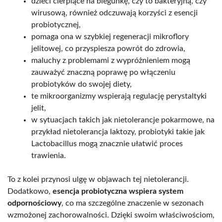
dzieci cierpiące na biegunkę, czy to bakteryjną, czy
wirusową, również odczuwają korzyści z esencji
probiotycznej,
pomaga ona w szybkiej regeneracji mikroflory
jelitowej, co przyspiesza powrót do zdrowia,
maluchy z problemami z wypróżnieniem mogą
zauważyć znaczną poprawę po włączeniu
probiotyków do swojej diety,
te mikroorganizmy wspierają regulację perystaltyki
jelit,
w sytuacjach takich jak nietolerancje pokarmowe, na
przykład nietolerancja laktozy, probiotyki takie jak
Lactobacillus mogą znacznie ułatwić proces
trawienia.
To z kolei przynosi ulgę w objawach tej nietolerancji.
Dodatkowo,
esencja probiotyczna wspiera system
odpornościowy
, co ma szczególne znaczenie w sezonach
wzmożonej zachorowalności. Dzięki swoim właściwościom,