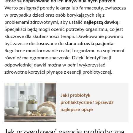
które są dopasowane do ich indywidualnych potrzeb
.
Warto zasięgnąć porady lekarza lub farmaceuty, zwłaszcza
w przypadku dzieci oraz osób borykających się z
problemami zdrowotnymi, aby ustalić
najlepszą dawkę
.
Specjaliści będą mogli ocenić potrzeby organizmu, co jest
kluczowe dla skuteczności terapii. Dawkowanie powinno
być zawsze dostosowane do
stanu zdrowia pacjenta
.
Regularne monitorowanie reakcji organizmu na suplement
również ma ogromne znaczenie. Dzięki identyfikacji
odpowiedniej dawki można w pełni wykorzystać
zdrowotne korzyści płynące z esencji probiotycznej.
Jaki probiotyk
profilaktycznie? Sprawdź
najlepsze opcje
Jak przygotować esencję probiotyczną