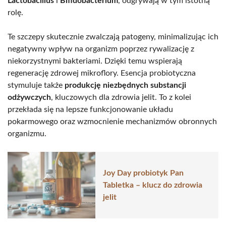
Lactobacillus
i
Bifidobacterium
, odgrywają w tym istotną
rolę.
Te szczepy skutecznie zwalczają patogeny, minimalizując ich
negatywny wpływ na organizm poprzez rywalizację z
niekorzystnymi bakteriami. Dzięki temu wspierają
regenerację zdrowej mikroflory. Esencja probiotyczna
stymuluje także
produkcję niezbędnych substancji
odżywczych
, kluczowych dla zdrowia jelit. To z kolei
przekłada się na lepsze funkcjonowanie układu
pokarmowego oraz wzmocnienie mechanizmów obronnych
organizmu.
Joy Day probiotyk Pan
Tabletka – klucz do zdrowia
jelit