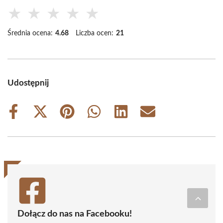
★
★
★
★
★
Średnia ocena:
4.68
Liczba ocen:
21
Udostępnij
Share
Share
Share
Share
Share
Share
on
on
on
on
on
on
Facebook
X
Pinterest
WhatsApp
LinkedIn
Email
(Twitter)
Dołącz do nas na Facebooku!