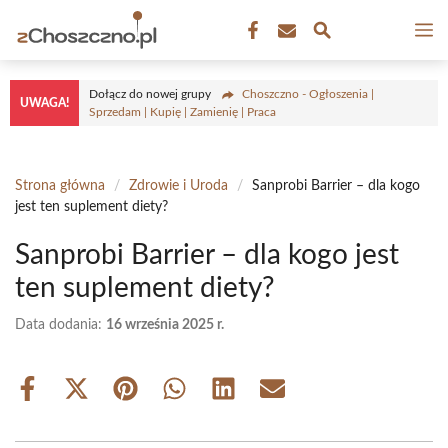
Przejdź
M
do
treści
Dołącz do nowej grupy
Choszczno - Ogłoszenia |
UWAGA!
Sprzedam | Kupię | Zamienię | Praca
Strona główna
/
Zdrowie i Uroda
/
Sanprobi Barrier – dla kogo
jest ten suplement diety?
Sanprobi Barrier – dla kogo jest
ten suplement diety?
Data dodania:
16 września 2025 r.
Share
Share
Share
Share
Share
Share
on
on
on
on
on
on
Facebook
X
Pinterest
WhatsApp
LinkedIn
Email
(Twitter)