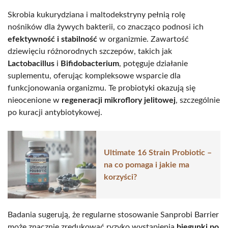
Skrobia kukurydziana i maltodekstryny pełnią rolę
nośników dla żywych bakterii, co znacząco podnosi ich
efektywność i stabilność
w organizmie. Zawartość
dziewięciu różnorodnych szczepów, takich jak
Lactobacillus
i
Bifidobacterium
, potęguje działanie
suplementu, oferując kompleksowe wsparcie dla
funkcjonowania organizmu. Te probiotyki okazują się
nieocenione w
regeneracji mikroflory jelitowej
, szczególnie
po kuracji antybiotykowej.
Ultimate 16 Strain Probiotic –
na co pomaga i jakie ma
korzyści?
Badania sugerują, że regularne stosowanie Sanprobi Barrier
może znacznie zredukować ryzyko wystąpienia
biegunki po