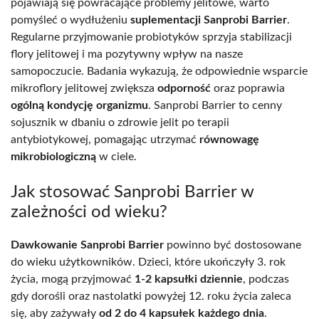
pojawiają się powracające problemy jelitowe, warto
pomyśleć o wydłużeniu
suplementacji Sanprobi Barrier
.
Regularne przyjmowanie probiotyków sprzyja stabilizacji
flory jelitowej i ma pozytywny wpływ na nasze
samopoczucie. Badania wykazują, że odpowiednie wsparcie
mikroflory jelitowej zwiększa
odporność
oraz poprawia
ogólną kondycję organizmu
. Sanprobi Barrier to cenny
sojusznik w dbaniu o zdrowie jelit po terapii
antybiotykowej, pomagając utrzymać
równowagę
mikrobiologiczną
w ciele.
Jak stosować Sanprobi Barrier w
zależności od wieku?
Dawkowanie Sanprobi Barrier
powinno być dostosowane
do wieku użytkowników. Dzieci, które ukończyły 3. rok
życia, mogą przyjmować
1-2 kapsułki dziennie
, podczas
gdy dorośli oraz nastolatki powyżej 12. roku życia zaleca
się, aby zażywały
od 2 do 4 kapsułek każdego dnia
.