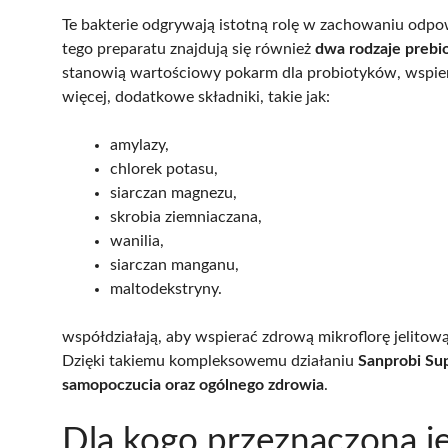
Te bakterie odgrywają istotną rolę w zachowaniu odpow
tego preparatu znajdują się również
dwa rodzaje preb
stanowią wartościowy pokarm dla probiotyków, wspie
więcej, dodatkowe składniki, takie jak:
amylazy,
chlorek potasu,
siarczan magnezu,
skrobia ziemniaczana,
wanilia,
siarczan manganu,
maltodekstryny.
współdziałają, aby wspierać zdrową mikroflorę jelito
Dzięki takiemu kompleksowemu działaniu
Sanprobi Sup
samopoczucia oraz ogólnego zdrowia
.
Dla kogo przeznaczona j