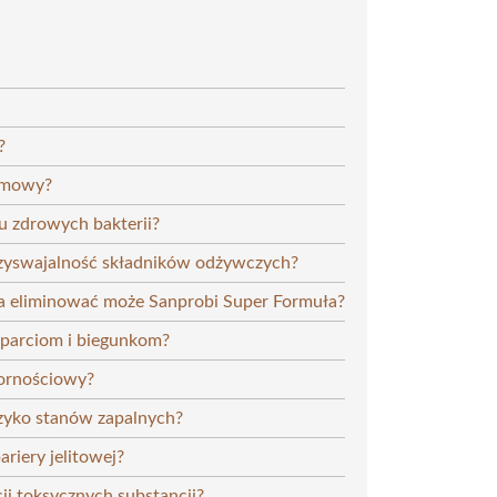
?
rmowy?
 zdrowych bakterii?
rzyswajalność składników odżywczych?
nia eliminować może Sanprobi Super Formuła?
aparciom i biegunkom?
ornościowy?
yzyko stanów zapalnych?
riery jelitowej?
ji toksycznych substancji?