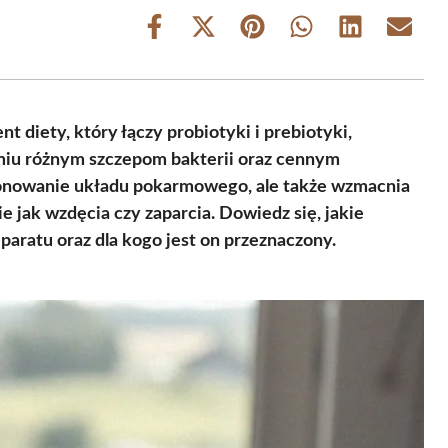
Share
Share
Share
Share
Share
Share
on
on
on
on
on
on
Facebook
X
Pinterest
WhatsApp
LinkedIn
Email
(Twitter)
 diety, który łączy probiotyki i prebiotyki,
edmiu różnym szczepom bakterii oraz cennym
jonowanie układu pokarmowego, ale także wzmacnia
 jak wzdęcia czy zaparcia. Dowiedz się, jakie
paratu oraz dla kogo jest on przeznaczony.