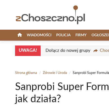
Przejdź
do
treści
WIADOMOŚCI
POLICJA
FIRMY
OGŁOSZE
UWAGA!
Dołącz do nowej grupy
Chos
Strona główna
/
Zdrowie i Uroda
/
Sanprobi Super Formuła 
Sanprobi Super Form
jak działa?