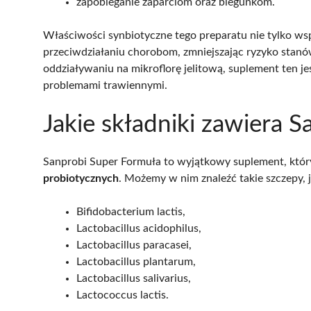
zapobieganie zaparciom oraz biegunkom.
Właściwości synbiotyczne tego preparatu nie tylko wsp
przeciwdziałaniu chorobom, zmniejszając ryzyko stan
oddziaływaniu na mikroflorę jelitową, suplement ten j
problemami trawiennymi.
Jakie składniki zawiera 
Sanprobi Super Formuła to wyjątkowy suplement, któr
probiotycznych
. Możemy w nim znaleźć takie szczepy, j
Bifidobacterium lactis,
Lactobacillus acidophilus,
Lactobacillus paracasei,
Lactobacillus plantarum,
Lactobacillus salivarius,
Lactococcus lactis.