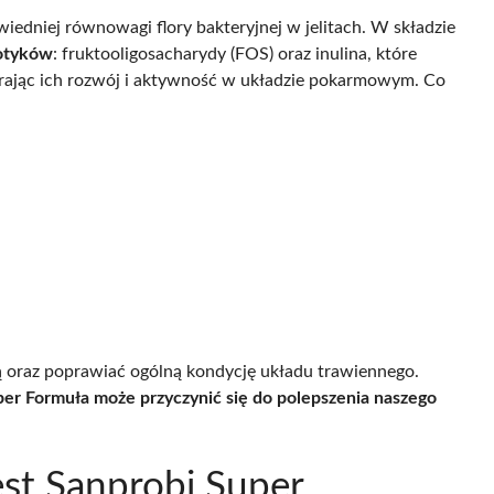
iedniej równowagi flory bakteryjnej w jelitach. W składzie
iotyków
: fruktooligosacharydy (FOS) oraz inulina, które
rając ich rozwój i aktywność w układzie pokarmowym. Co
wą oraz poprawiać ogólną kondycję układu trawiennego.
er Formuła może przyczynić się do polepszenia naszego
est Sanprobi Super