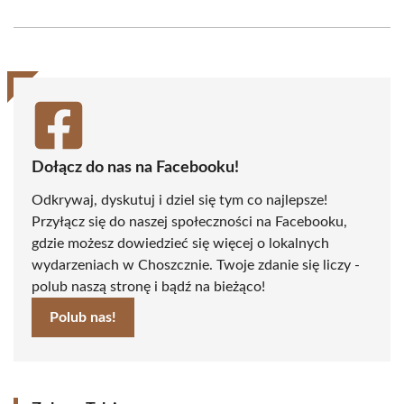
on
on
on
on
on
on
Facebook
X
Pinterest
WhatsApp
LinkedIn
Email
(Twitter)
Dołącz do nas na Facebooku!
Odkrywaj, dyskutuj i dziel się tym co najlepsze!
Przyłącz się do naszej społeczności na Facebooku,
gdzie możesz dowiedzieć się więcej o lokalnych
wydarzeniach w Choszcznie. Twoje zdanie się liczy -
polub naszą stronę i bądź na bieżąco!
Polub nas!