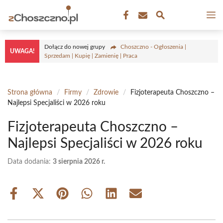
Przejdź
M
do
treści
Dołącz do nowej grupy
Choszczno - Ogłoszenia |
UWAGA!
Sprzedam | Kupię | Zamienię | Praca
Strona główna
/
Firmy
/
Zdrowie
/
Fizjoterapeuta Choszczno –
Najlepsi Specjaliści w 2026 roku
Fizjoterapeuta Choszczno –
Najlepsi Specjaliści w 2026 roku
Data dodania:
3 sierpnia 2026 r.
Share
Share
Share
Share
Share
Share
on
on
on
on
on
on
Facebook
X
Pinterest
WhatsApp
LinkedIn
Email
(Twitter)