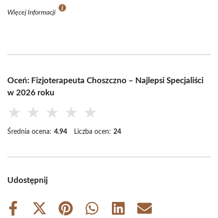
Więcej Informacji
Oceń: Fizjoterapeuta Choszczno – Najlepsi Specjaliści
w 2026 roku
★
★
★
★
★
Średnia ocena:
4.94
Liczba ocen:
24
Udostępnij
Share
Share
Share
Share
Share
Share