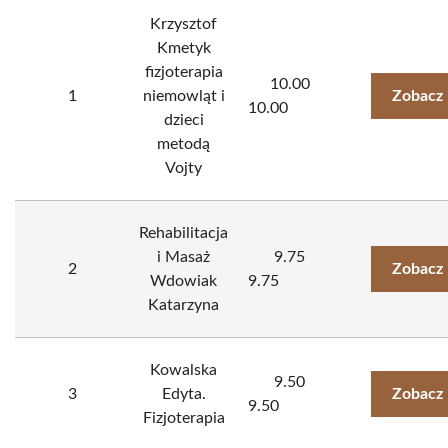
Krzysztof
Kmetyk
fizjoterapia
10.00
1
niemowląt i
Zobacz 
10.00
dzieci
metodą
Vojty
Rehabilitacja
i Masaż
9.75
2
Zobacz 
Wdowiak
9.75
Katarzyna
Kowalska
9.50
3
Edyta.
Zobacz 
9.50
Fizjoterapia