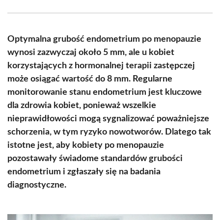
Facebook
X
Pinterest
WhatsApp
LinkedIn
Email
(Twitter)
Optymalna grubość endometrium po menopauzie
wynosi zazwyczaj około 5 mm, ale u kobiet
korzystających z hormonalnej terapii zastępczej
może osiągać wartość do 8 mm. Regularne
monitorowanie stanu endometrium jest kluczowe
dla zdrowia kobiet, ponieważ wszelkie
nieprawidłowości mogą sygnalizować poważniejsze
schorzenia, w tym ryzyko nowotworów. Dlatego tak
istotne jest, aby kobiety po menopauzie
pozostawały świadome standardów grubości
endometrium i zgłaszały się na badania
diagnostyczne.