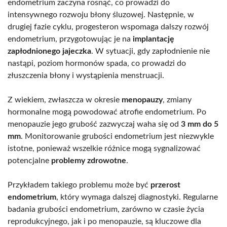
endometrium zaczyna rosnąć, co prowadzi do
intensywnego rozwoju błony śluzowej. Następnie, w
drugiej fazie cyklu, progesteron wspomaga dalszy rozwój
endometrium, przygotowując je na
implantację
zapłodnionego jajeczka
. W sytuacji, gdy zapłodnienie nie
nastąpi, poziom hormonów spada, co prowadzi do
złuszczenia błony i wystąpienia menstruacji.
Z wiekiem, zwłaszcza w okresie
menopauzy
, zmiany
hormonalne mogą powodować atrofie endometrium. Po
menopauzie jego grubość zazwyczaj waha się od
3 mm do 5
mm
. Monitorowanie grubości endometrium jest niezwykle
istotne, ponieważ wszelkie różnice mogą sygnalizować
potencjalne
problemy zdrowotne
.
Przykładem takiego problemu może być
przerost
endometrium
, który wymaga dalszej diagnostyki. Regularne
badania grubości endometrium, zarówno w czasie życia
reprodukcyjnego, jak i po menopauzie, są kluczowe dla