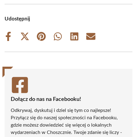
Udostępnij
Share
Share
Share
Share
Share
Share
on
on
on
on
on
on
Facebook
X
Pinterest
WhatsApp
LinkedIn
Email
(Twitter)
Dołącz do nas na Facebooku!
Odkrywaj, dyskutuj i dziel się tym co najlepsze!
Przyłącz się do naszej społeczności na Facebooku,
gdzie możesz dowiedzieć się więcej o lokalnych
wydarzeniach w Choszcznie. Twoje zdanie się liczy -