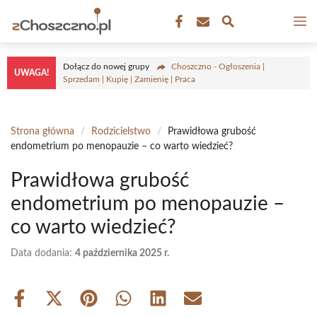
Przejdź
M
do
treści
Dołącz do nowej grupy
Choszczno - Ogłoszenia |
UWAGA!
Sprzedam | Kupię | Zamienię | Praca
Strona główna
/
Rodzicielstwo
/
Prawidłowa grubość
endometrium po menopauzie – co warto wiedzieć?
Prawidłowa grubość
endometrium po menopauzie –
co warto wiedzieć?
Data dodania:
4 października 2025 r.
Share
Share
Share
Share
Share
Share
on
on
on
on
on
on