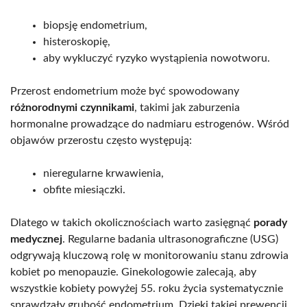
biopsję endometrium,
histeroskopię,
aby wykluczyć ryzyko wystąpienia nowotworu.
Przerost endometrium może być spowodowany
różnorodnymi czynnikami
, takimi jak zaburzenia
hormonalne prowadzące do nadmiaru estrogenów. Wśród
objawów przerostu często występują:
nieregularne krwawienia,
obfite miesiączki.
Dlatego w takich okolicznościach warto zasięgnąć
porady
medycznej
. Regularne badania ultrasonograficzne (USG)
odgrywają kluczową rolę w monitorowaniu stanu zdrowia
kobiet po menopauzie. Ginekologowie zalecają, aby
wszystkie kobiety powyżej 55. roku życia systematycznie
sprawdzały grubość endometrium. Dzięki takiej prewencji