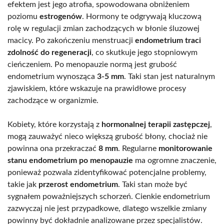
efektem jest jego atrofia, spowodowana obniżeniem
poziomu
estrogenów
. Hormony te odgrywają kluczową
rolę w regulacji zmian zachodzących w błonie śluzowej
macicy. Po zakończeniu menstruacji
endometrium traci
zdolność do regeneracji
, co skutkuje jego stopniowym
cieńczeniem. Po menopauzie normą jest grubość
endometrium wynosząca
3-5 mm
. Taki stan jest naturalnym
zjawiskiem, które wskazuje na prawidłowe procesy
zachodzące w organizmie.
Kobiety, które korzystają z
hormonalnej terapii zastępczej
,
mogą zauważyć nieco większą grubość błony, chociaż nie
powinna ona przekraczać
8 mm
. Regularne
monitorowanie
stanu endometrium po menopauzie
ma ogromne znaczenie,
ponieważ pozwala zidentyfikować potencjalne problemy,
takie jak
przerost endometrium
. Taki stan może być
sygnałem poważniejszych schorzeń. Cienkie endometrium
zazwyczaj nie jest przypadkowe, dlatego wszelkie zmiany
powinny być dokładnie analizowane przez specjalistów.