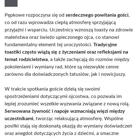
Pępkowe rozpoczyna się od
serdecznego powitania gości
,
co od razu wprowadza ciepłą atmosferę sprzyjającą
przyjaźni i wsparciu. Uczestnicy wznoszą toasty na zdrowie
maleństwa oraz świeżo upieczonego ojca, co stanowi
fundamentalny element tej uroczystości.
Tradycyjne
toastiki często wiążą się z życzeniami oraz refleksjami na
temat rodzicielstwa
, a także zachęcają do rozmów między
pokoleniami i wymiany rad, które są niezwykle cenne
zarówno dla doświadczonych tatusiów, jak i nowicjuszy.
W trakcie spotkania goście dzielą się swoimi
spostrzeżeniami dotyczącymi ojcostwa, co pozwala im
lepiej zrozumieć wszelkie wyzwania związane z nową rolą.
Serwowana żywność i napoje wzmacniają więzi między
uczestnikami
, tworząc relaksującą atmosferę. Wspólne
posiłki stają się doskonałą okazją do wymiany doświadczeń
oraz anegdot dotyczących życia z dziećmi, a smaczne