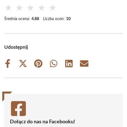
★
★
★
★
★
Średnia ocena:
4.88
Liczba ocen:
10
Udostępnij
Share
Share
Share
Share
Share
Share
on
on
on
on
on
on
Facebook
X
Pinterest
WhatsApp
LinkedIn
Email
(Twitter)
Dołącz do nas na Facebooku!