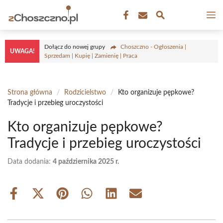
Przejdź
M
do
treści
Dołącz do nowej grupy
Choszczno - Ogłoszenia |
UWAGA!
Sprzedam | Kupię | Zamienię | Praca
Strona główna
/
Rodzicielstwo
/
Kto organizuje pępkowe?
Tradycje i przebieg uroczystości
Kto organizuje pępkowe?
Tradycje i przebieg uroczystości
Data dodania:
4 października 2025 r.
Share
Share
Share
Share
Share
Share
on
on
on
on
on
on
Facebook
X
Pinterest
WhatsApp
LinkedIn
Email
(Twitter)