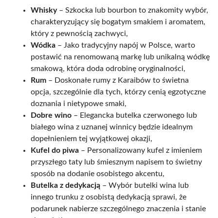
Whisky
– Szkocka lub bourbon to znakomity wybór,
charakteryzujący się bogatym smakiem i aromatem,
który z pewnością zachwyci,
Wódka
– Jako tradycyjny napój w Polsce, warto
postawić na renomowaną markę lub unikalną wódkę
smakową, która doda odrobinę oryginalności,
Rum
– Doskonałe rumy z Karaibów to świetna
opcja, szczególnie dla tych, którzy cenią egzotyczne
doznania i nietypowe smaki,
Dobre wino
– Elegancka butelka czerwonego lub
białego wina z uznanej winnicy będzie idealnym
dopełnieniem tej wyjątkowej okazji,
Kufel do piwa
– Personalizowany kufel z imieniem
przyszłego taty lub śmiesznym napisem to świetny
sposób na dodanie osobistego akcentu,
Butelka z dedykacją
– Wybór butelki wina lub
innego trunku z osobistą dedykacją sprawi, że
podarunek nabierze szczególnego znaczenia i stanie