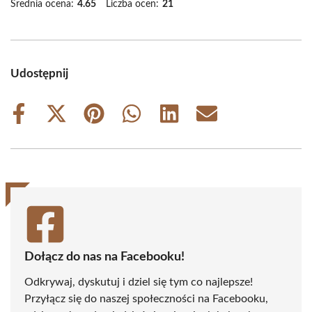
Średnia ocena:
4.65
Liczba ocen:
21
Udostępnij
Share
Share
Share
Share
Share
Share
on
on
on
on
on
on
Facebook
X
Pinterest
WhatsApp
LinkedIn
Email
(Twitter)
Dołącz do nas na Facebooku!
Odkrywaj, dyskutuj i dziel się tym co najlepsze!
Przyłącz się do naszej społeczności na Facebooku,