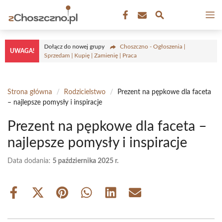
Przejdź
M
do
treści
Dołącz do nowej grupy
Choszczno - Ogłoszenia |
UWAGA!
Sprzedam | Kupię | Zamienię | Praca
Strona główna
/
Rodzicielstwo
/
Prezent na pępkowe dla faceta
– najlepsze pomysły i inspiracje
Prezent na pępkowe dla faceta –
najlepsze pomysły i inspiracje
Data dodania:
5 października 2025 r.
Share
Share
Share
Share
Share
Share
on
on
on
on
on
on
Facebook
X
Pinterest
WhatsApp
LinkedIn
Email
(Twitter)