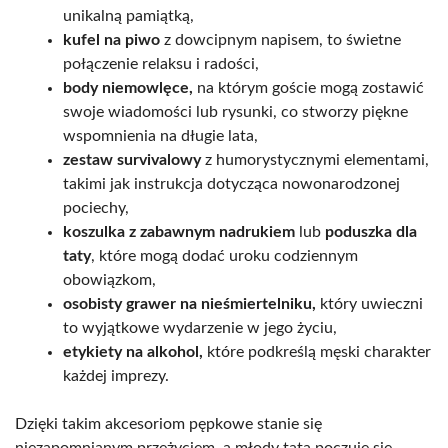
unikalną pamiątką,
kufel na piwo
z dowcipnym napisem, to świetne
połączenie relaksu i radości,
body niemowlęce,
na którym goście mogą zostawić
swoje wiadomości lub rysunki, co stworzy piękne
wspomnienia na długie lata,
zestaw survivalowy
z humorystycznymi elementami,
takimi jak instrukcja dotycząca nowonarodzonej
pociechy,
koszulka z zabawnym nadrukiem
lub
poduszka dla
taty
, które mogą dodać uroku codziennym
obowiązkom,
osobisty grawer na nieśmiertelniku,
który uwieczni
to wyjątkowe wydarzenie w jego życiu,
etykiety na alkohol,
które podkreślą męski charakter
każdej imprezy.
Dzięki takim akcesoriom pępkowe stanie się
niezapomnianym przeżyciem, a młody tata poczuje się