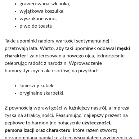
grawerowana szklanka,
wyjątkowa koszulka,
wyszukane wino,
piwo do toastu.
Takie upominki nabiorą wartości sentymentalnej i
przetrwają lata. Warto, aby taki upominek oddawał
męski
charakter
i zainteresowania nowego ojca, jednocześnie
celebrując radość z narodzin. Wprowadzenie
humorystycznych akcesoriów, na przykład:
śmieszny kubek,
oryginalne skarpetki.
Z pewnością wprawi gości w luźniejszy nastrój, a impreza
zyska na atrakcyjności. Reasumując, najlepszy prezent na
pępkowe to harmonijne połączenie
użyteczności,
personalizacji oraz charakteru
, które razem stworzą
niezapomnianą pamiątkę z tego wspaniałego wydarzenia w